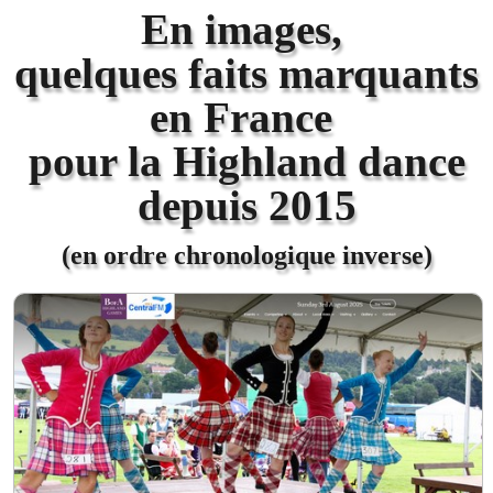
Danses
▼
En images,
quelques faits marquants
Tenues
▼
en France
Tutoriels
▼
pour la Highland dance
Cornemuse
▼
depuis 2015
Informations
▼
(en ordre chronologique inverse)
Divers
▼