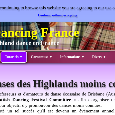
continuing to browse this website you are agreeing to our use 
Continue without accepting
ancing France
ighland dance en France
Tutoriels
Cornemuse
Informations
Divers
▼
▼
▼
▼
nses des Highlands moins 
ofesseurs et d'amateurs de danse écossaise de Brisbane (Aus
ottish Dancing Festival Committee
» afin d'organiser u
ur objectif d'y promouvoir des danses moins connues.
té un tel succès qu'il est devenu un événement annuel o