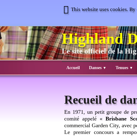
This website uses cookies. By 
Highland D
Le site officiel de la H
Accueil
Danses
Tenues
▼
▼
Recueil de da
En 1971, un petit groupe de pr
comité appelé «
Brisbane Sc
commercial Garden City, avec po
Le premier concours a rempor