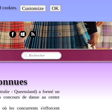
of cookies.
Customize
OK
English
▼
connues
tralie - Queensland) a formé un
n concours de danse au centre
ù les concurrents s'efforcent